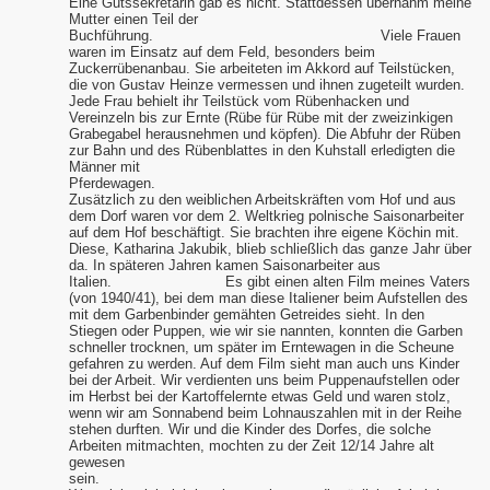
Eine Gutssekretärin gab es nicht. Stattdessen übernahm meine
Mutter einen Teil der
Buchführung. Viele Frauen
waren im Einsatz auf dem Feld, besonders beim
Zuckerrübenanbau. Sie arbeiteten im Akkord auf Teilstücken,
die von Gustav Heinze vermessen und ihnen zugeteilt wurden.
Jede Frau behielt ihr Teilstück vom Rübenhacken und
Vereinzeln bis zur Ernte (Rübe für Rübe mit der zweizinkigen
Grabegabel herausnehmen und köpfen). Die Abfuhr der Rüben
zur Bahn und des Rübenblattes in den Kuhstall erledigten die
Männer mit
Pferdewagen
Zusätzlich zu den weiblichen Arbeitskräften vom Hof und aus
dem Dorf waren vor dem 2. Weltkrieg polnische Saisonarbeiter
auf dem Hof beschäftigt. Sie brachten ihre eigene Köchin mit.
Diese, Katharina Jakubik, blieb schließlich das ganze Jahr über
da. In späteren Jahren kamen Saisonarbeiter aus
Italien. Es gibt einen alten Film meines Vaters
(von 1940/41), bei dem man diese Italiener beim Aufstellen des
mit dem Garbenbinder gemähten Getreides sieht. In den
Stiegen oder Puppen, wie wir sie nannten, konnten die Garben
schneller trocknen, um später im Erntewagen in die Scheune
gefahren zu werden. Auf dem Film sieht man auch uns Kinder
bei der Arbeit. Wir verdienten uns beim Puppenaufstellen oder
im Herbst bei der Kartoffelernte etwas Geld und waren stolz,
wenn wir am Sonnabend beim Lohnauszahlen mit in der Reihe
stehen durften. Wir und die Kinder des Dorfes, die solche
Arbeiten mitmachten, mochten zu der Zeit 12/14 Jahre alt
gewesen
sein.