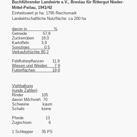
Buchführender Landwirte e.V., Breslau für Rittergut Nieder-
Mittel-Peilau, 1941/42
Einheitswert je ha: 1795 Reichsmark
Landwirtschaftliche Nutzfläche: ca 200 ha
davon in
%
Getreide
57,8
Zuckerrüben
18,0
Kartoffeln
3,9
Sonstiges
0,5
bach
Verkaufsfrüchte 80,2
Feldfutterpflanzen
11,9
Wiesen und Weiden
7,9
Futterflächen
19,8
Eulengebirge)
Viehhaltung
(runde Zahlen)
Rinder
105
davon Milchvieh 70
Schweine
kaum
Schafe
keine
Pferde
13
Zugochsen
6
1 Schlepper
35 PS