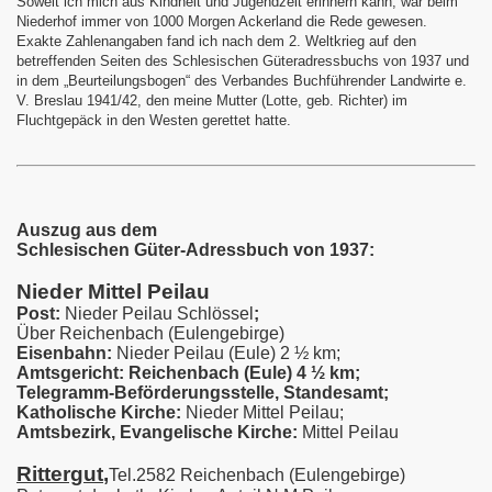
Soweit ich mich aus Kindheit und Jugendzeit erinnern kann, war beim
Niederhof immer von 1000 Morgen Ackerland die Rede gewesen.
Exakte Zahlenangaben fand ich nach dem 2. Weltkrieg auf den
betreffenden Seiten des Schlesischen Güteradressbuchs von 1937 und
in dem „Beurteilungsbogen“ des Verbandes Buchführender Landwirte e.
V. Breslau 1941/42, den meine Mutter (Lotte, geb. Richter) im
Fluchtgepäck in den Westen gerettet hatte.
ittel-Peilau
gutes Nieder-Mittel-Peilau
Auszug aus dem
Schlesischen Güter-Adressbuch von 1937:
Nieder Mittel Peilau
Post:
Nieder Peilau Schlössel
;
Über Reichenbach (Eulengebirge)
Eisenbahn:
Nieder Peilau (Eule) 2 ½ km;
Amtsgericht: Reichenbach (Eule) 4 ½ km;
Telegramm-Beförderungsstelle, Standesamt;
Katholische Kirche:
Nieder Mittel Peilau;
Amtsbezirk, Evangelische Kirche:
Mittel Peilau
Rittergut
,
Tel.2582 Reichenbach (Eulengebirge)