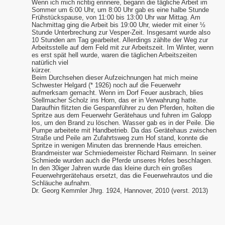
Wenn ich mich richtig erinnere, begann die tägliche Arbeit im
Sommer um 6:00 Uhr, um 8:00 Uhr gab es eine halbe Stunde
Frühstückspause, von 11:00 bis 13:00 Uhr war Mittag. Am
Nachmittag ging die Arbeit bis 19:00 Uhr, wieder mit einer ½
Stunde Unterbrechung zur Vesper-Zeit. Insgesamt wurde also
10 Stunden am Tag gearbeitet. Allerdings zählte der Weg zur
Arbeitsstelle auf dem Feld mit zur Arbeitszeit. Im Winter, wenn
es erst spät hell wurde, waren die täglichen Arbeitszeiten
natürlich viel
kürzer
Beim Durchsehen dieser Aufzeichnungen hat mich meine
Schwester Helgard (* 1926) noch auf die Feuerwehr
aufmerksam gemacht. Wenn im Dorf Feuer ausbrach, blies
Stellmacher Scholz ins Horn, das er in Verwahrung hatte.
Daraufhin flitzten die Gespannführer zu den Pferden, holten die
Spritze aus dem Feuerwehr Gerätehaus und fuhren im Galopp
los, um den Brand zu löschen. Wasser gab es in der Peile. Die
Pumpe arbeitete mit Handbetrieb. Da das Gerätehaus zwischen
Straße und Peile am Zufahrtsweg zum Hof stand, konnte die
Spritze in wenigen Minuten das brennende Haus erreichen.
Brandmeister war Schmiedemeister Richard Reimann. In seiner
Schmiede wurden auch die Pferde unseres Hofes beschlagen.
In den 30iger Jahren wurde das kleine durch ein großes
Feuerwehrgerätehaus ersetzt, das die Feuerwehrautos und die
Schläuche aufnahm.
Dr. Georg Kemmler Jhrg. 1924, Hannover, 2010 (verst. 2013)