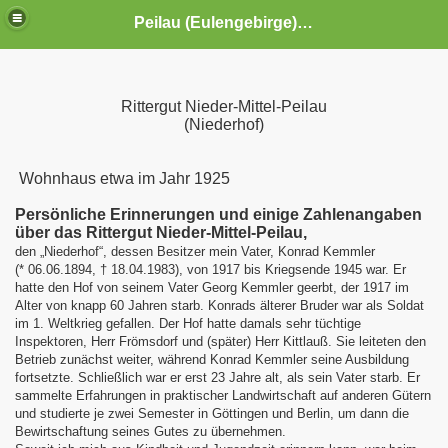
Peilau (Eulengebirge) in Schlesien
 Dzien dobry
Rittergut Nieder-Mittel-Peilau
(Niederhof)
Wohnhaus etwa im Jahr 1925
Persönliche Erinnerungen und einige Zahlenangaben
über das Rittergut Nieder-Mittel-Peilau,
den „Niederhof“, dessen Besitzer mein Vater, Konrad Kemmler
(* 06.06.1894, † 18.04.1983), von 1917 bis Kriegsende 1945 war. Er
hatte den Hof von seinem Vater Georg Kemmler geerbt, der 1917 im
Alter von knapp 60 Jahren starb. Konrads älterer Bruder war als Soldat
im 1. Weltkrieg gefallen. Der Hof hatte damals sehr tüchtige
Inspektoren, Herr Frömsdorf und (später) Herr Kittlauß. Sie leiteten den
Betrieb zunächst weiter, während Konrad Kemmler seine Ausbildung
-Peilau-Schlössel
fortsetzte. Schließlich war er erst 23 Jahre alt, als sein Vater starb. Er
sammelte Erfahrungen in praktischer Landwirtschaft auf anderen Gütern
und studierte je zwei Semester in Göttingen und Berlin, um dann die
Bewirtschaftung seines Gutes zu übernehmen.