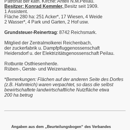
Patronat der kath. Kirche: Anteil N.M.Peilau.
Besitzer: Konrad Kemmler,
Besitz seit 1909.
1 Assistent.
Fläche 280 ha: 251 Acker*, 17 Wiesen, 4 Weide
2 Wasser*, 4 Park und Garten, 2 Hof usw.
ilauer und ihrer Verstorbenen
Grundsteuer-Reinertrag
: 8742 Reichsmark.
Mitglied der Zentralmolkerei Reichenbach,
der zuckerfabrik u. Dampfpfluggenossenschaft
Heidersdorf u. der Elektrizitätsgenossenschaft Peilau.
Rotbunte Ostfriesenherde.
Rüben-, Gerste- und Weizenanbau.
*
Bemerkungen: Flächen auf der anderen Seite des Dorfes
(z.B. Hahnteich) waren verpachtet, so dass die selbst
bewirtschaftete landwirtschaftliche Nutzfläche etwa
200 ha betrug
Angaben aus dem „Beurteilungsbogen“ des Verbandes