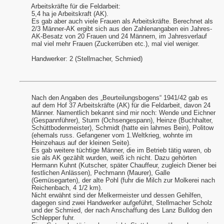
Arbeitskräfte für die Feldarbeit:
5,4 ha je Arbeitskraft (AK).
Es gab aber auch viele Frauen als Arbeitskräfte. Berechnet als
2/3 Männer-AK ergibt sich aus den Zahlenangaben ein Jahres-
AK-Besatz von 20 Frauen und 24 Männern, im Jahresverlauf
mal viel mehr Frauen (Zuckerrüben etc.), mal viel weniger.
r Homepage
Handwerker: 2 (Stellmacher, Schmied)
Nach den Angaben des „Beurteilungsbogens“ 1941/42 gab es
auf dem Hof 37 Arbeitskräfte (AK) für die Feldarbeit, davon 24
Männer. Namentlich bekannt sind mir noch: Wende und Eichner
(Gespannführer), Sturm (Ochsengespann), Heinze (Buchhalter,
Schüttbodenmeister), Schmidt (hatte ein lahmes Bein), Politow
(ehemals russ. Gefangener vom 1.Weltkrieg, wohnte im
Heinzehaus auf der kleinen Seite).
Es gab weitere tüchtige Männer, die im Betrieb tätig waren, ob
sie als AK gezählt wurden, weiß ich nicht. Dazu gehörten
Hermann Kuhnt (Kutscher, später Chauffeur, zugleich Diener bei
festlichen Anlässen), Pechmann (Maurer), Galle
(Gemüsegarten), der alte Pohl (fuhr die Milch zur Molkerei nach
Reichenbach, 4
1/2
km).
Nicht erwähnt sind der Melkermeister und dessen Gehilfen,
dagegen sind zwei Handwerker aufgeführt, Stellmacher Scholz
und der Schmied, der nach Anschaffung des Lanz Bulldog den
Schlepper fuhr.