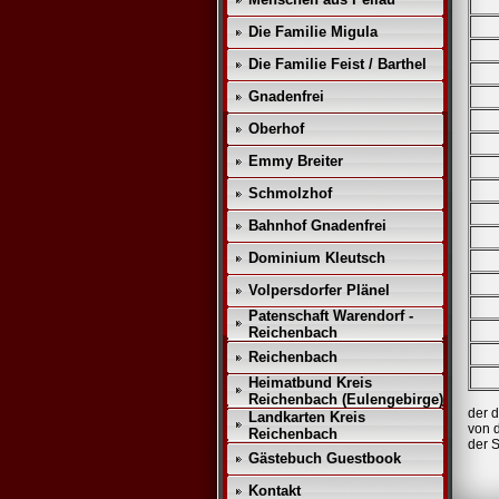
Die Familie Migula
Die Familie Feist / Barthel
Gnadenfrei
Oberhof
Emmy Breiter
Schmolzhof
Bahnhof Gnadenfrei
Dominium Kleutsch
Volpersdorfer Plänel
Patenschaft Warendorf -
Reichenbach
Reichenbach
Heimatbund Kreis
Reichenbach (Eulengebirge)
der 
Landkarten Kreis
von 
Reichenbach
der S
Gästebuch Guestbook
Kontakt