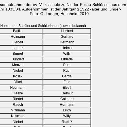
senaufnahme der ev. Volksschule zu Nieder-Peilau-Schlössel aus dem
hr 1933/34. Aufgenommen ist der Jahrgang 1922 -älter und jünger-.
Foto: G. Langer, Hochheim 2010
amen der Schüler und Schülerinnen ( soweit bekannt)
Battke
Herbert
Hofmann
Gerhard
Liebelt
Hermann
Lorenz
Helmut
Bunert
Willy
Bundert
Elfriede
Menzel
Ruth
Niebel
Ruth
Koslik
Gerda
Jäkel
Else
Neumann
Else?
Haake
Helmut
Riedel
Gotthard
Rauch
Hermann
Mittmann
Erich
Nitschke
Willy
Niebel
Rudi ?