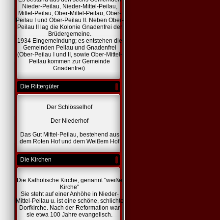
Nieder-Peilau, Nieder-Mittel-Peilau,
Mittel-Peilau, Ober-Mittel-Peilau, Ober-
Peilau I und Ober-Peilau II. Neben Ober-
Peilau II lag die Kolonie Gnadenfrei der
Brüdergemeine.
1934 Eingemeindung; es entstehen die
Gemeinden Peilau und Gnadenfrei
(Ober-Peilau I und II, sowie Ober-Mittel-
Peilau kommen zur Gemeinde
Gnadenfrei).
Die Rittergüter
Der Schlösselhof
Der Niederhof
Das Gut Mittel-Peilau, bestehend aus
dem Roten Hof und dem Weißem Hof
Die Kirchen
Die Katholische Kirche, genannt "weiße
Kirche"
Sie steht auf einer Anhöhe in Nieder-
Mittel-Peilau u. ist eine schöne, schlichte
Dorfkirche. Nach der Reformation war
sie etwa 100 Jahre evangelisch.