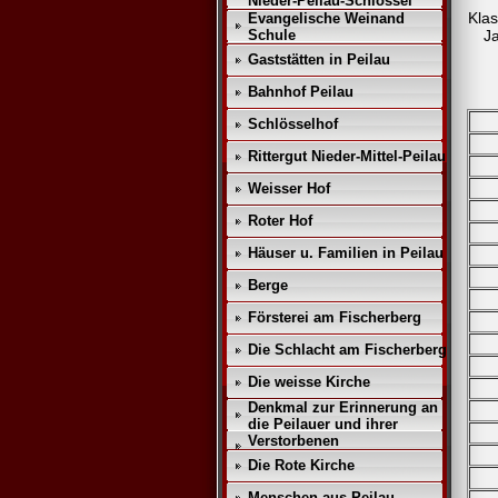
Nieder-Peilau-Schlössel
Klas
Evangelische Weinand
Schule
Ja
Gaststätten in Peilau
Bahnhof Peilau
N
Schlösselhof
Rittergut Nieder-Mittel-Peilau
Weisser Hof
Roter Hof
Häuser u. Familien in Peilau
Berge
Försterei am Fischerberg
Die Schlacht am Fischerberg
Die weisse Kirche
Denkmal zur Erinnerung an
die Peilauer und ihrer
Verstorbenen
Die Rote Kirche
Menschen aus Peilau