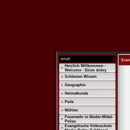
Inhalt:
Evan
Herzlich Willkommen -
Welcome - Dzien dobry
Schlesien Wissen
Geographie
Heimatkunde
Peile
Mühlen
Feuerwehr in Nieder-Mittel-
Peilau
Evangelische Volksschule