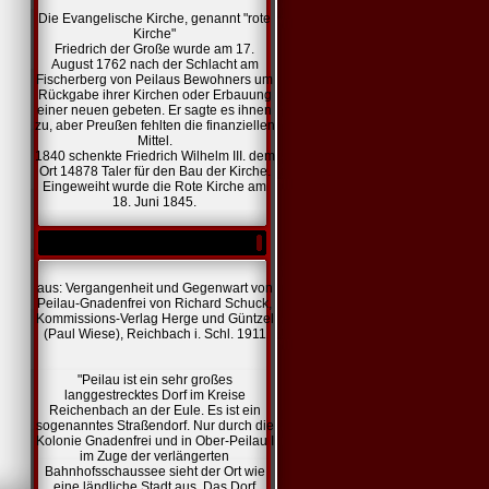
Die Evangelische Kirche, genannt "rote
Kirche"
Friedrich der Große wurde am 17.
August 1762 nach der Schlacht am
Fischerberg von Peilaus Bewohners um
Rückgabe ihrer Kirchen oder Erbauung
einer neuen gebeten. Er sagte es ihnen
zu, aber Preußen fehlten die finanziellen
Mittel.
1840 schenkte Friedrich Wilhelm III. dem
Ort 14878 Taler für den Bau der Kirche.
Eingeweiht wurde die Rote Kirche am
18. Juni 1845.
aus: Vergangenheit und Gegenwart von
Peilau-Gnadenfrei von Richard Schuck,
Kommissions-Verlag Herge und Güntzel
(Paul Wiese), Reichbach i. Schl. 1911
"Peilau ist ein sehr großes
langgestrecktes Dorf im Kreise
Reichenbach an der Eule. Es ist ein
sogenanntes Straßendorf. Nur durch die
Kolonie Gnadenfrei und in Ober-Peilau I
im Zuge der verlängerten
Bahnhofsschaussee sieht der Ort wie
eine ländliche Stadt aus. Das Dorf