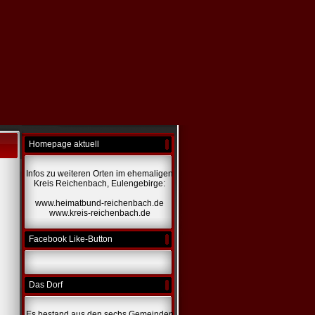
Homepage aktuell
Infos zu weiteren Orten im ehemaligen
Kreis Reichenbach, Eulengebirge:
www.heimatbund-reichenbach.de
www.kreis-reichenbach.de
Facebook Like-Button
Das Dorf
Es bestand aus den sechs Gemeinden