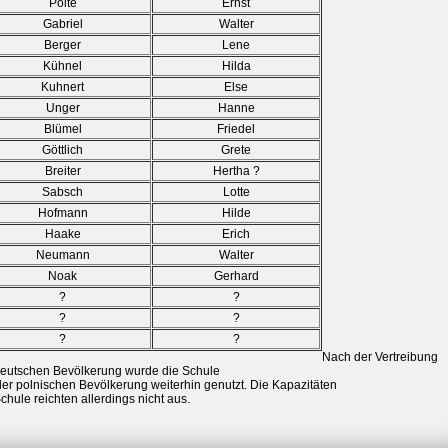
Polte
Ernst
Gabriel
Walter
Berger
Lene
Kühnel
Hilda
Kuhnert
Else
Unger
Hanne
Blümel
Friedel
Göttlich
Grete
Breiter
Hertha ?
Sabsch
Lotte
Hofmann
Hilde
Haake
Erich
Neumann
Walter
Noak
Gerhard
?
?
?
?
?
?
Nach der Vertreibung
deutschen Bevölkerung wurde die Schule
der polnischen Bevölkerung weiterhin genutzt. Die Kapazitäten
chule reichten allerdings nicht aus.